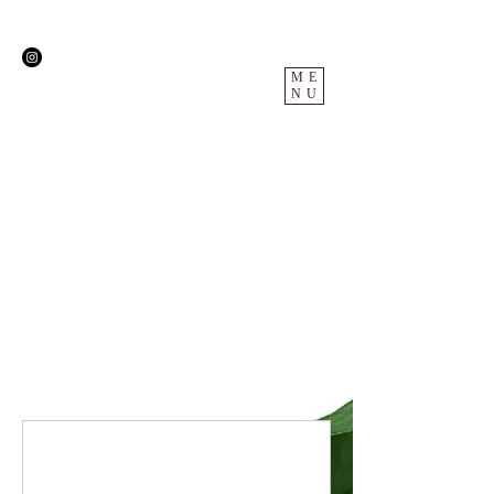
ME
NU