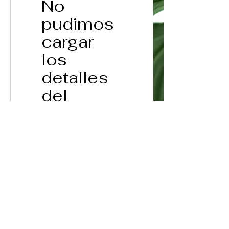
No
pudimos
cargar
los
detalles
del
programa
Hubo un problema
técnico de nuestra
parte. Actualiza o
inténtalo de nuevo.